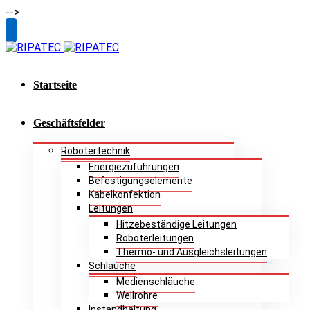
-->
Toggle
Email
SlidingBar
Area
Startseite
Geschäftsfelder
Robotertechnik
Energiezuführungen
Befestigungselemente
Kabelkonfektion
Leitungen
Hitzebeständige Leitungen
Roboterleitungen
Thermo- und Ausgleichsleitungen
Schläuche
Medienschläuche
Wellrohre
Instandhaltung