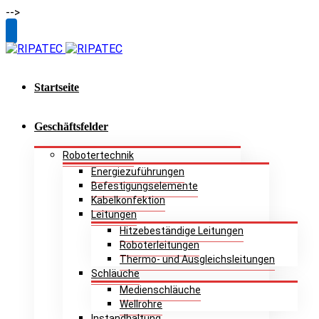
-->
Toggle
Email
SlidingBar
Area
Startseite
Geschäftsfelder
Robotertechnik
Energiezuführungen
Befestigungselemente
Kabelkonfektion
Leitungen
Hitzebeständige Leitungen
Roboterleitungen
Thermo- und Ausgleichsleitungen
Schläuche
Medienschläuche
Wellrohre
Instandhaltung